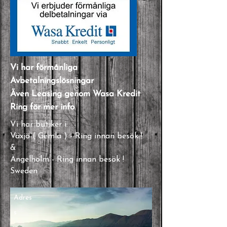
Vi har förmånliga
Avbetalningslösningar
Även Leasing genom Wasa Kredit
Ring för mer info
Vi har butiker i:
Växjö ( Gemla ) - Ring innan besök !
&
Ängelholm - Ring innan besök !
Sweden
Adres
s