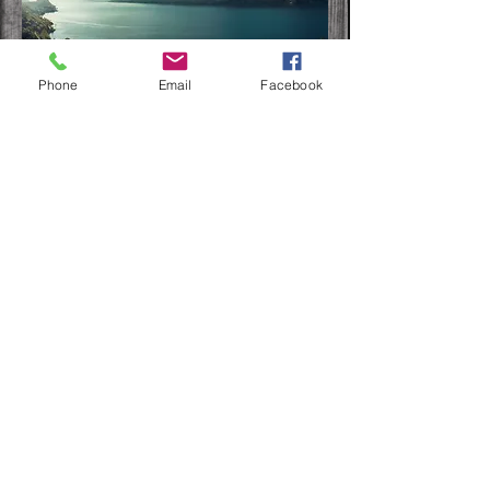
Phone
Email
Facebook
För Demo ring innan !
Mån-Fre: 08:30-18:00
Lör: 09:00-16:00
Sön: 09:00-16:00
Ring innan för visning !
DU KAN PROVA RINGA EFTER
ÖPPETTIDERNA
Öppettid
er