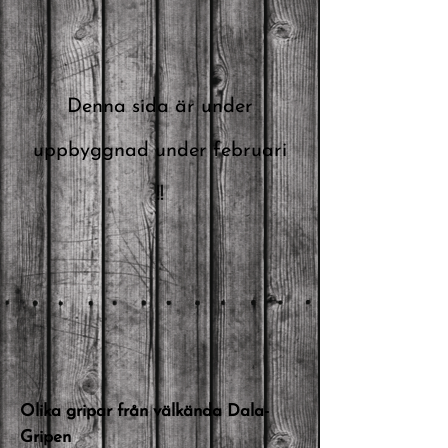
Denna sida är under
uppbyggnad under februari
!!
Olika gripar från välkända Dala-
Gripen