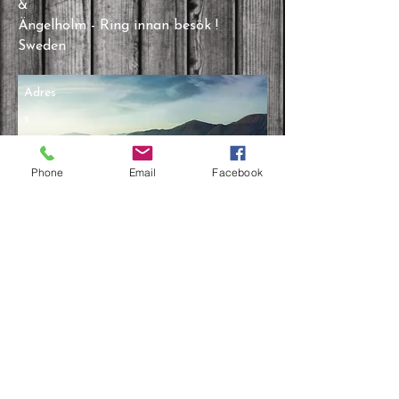
&
Ängelholm - Ring innan besök !
Sweden
Adres
s
Phone
Email
Facebook
För Demo ring innan !
Mån-Fre: 08:30-18:00
Lör: 09:00-16:00
Sön: 09:00-16:00
Ring innan för visning !
DU KAN PROVA RINGA EFTER
ÖPPETTIDERNA