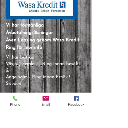
Vi har förmånliga
Avbetalningslösningar
Även Leasing genom Wasa Kredit
Ring för mer info
Vi har butiker i:
Växjö ( Gemla ) - Ring innan besök !
&
Ängelholm - Ring innan besök !
Sweden
Adres
Phone
Email
Facebook
s