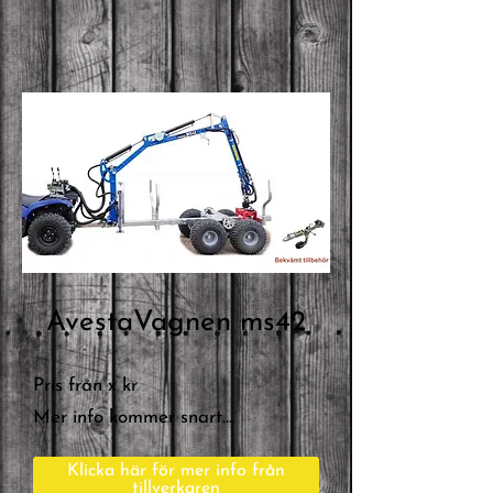
AvestaVagnen ms42
Pris från x kr
Mer info kommer snart....
Klicka här för mer info från
tillverkaren